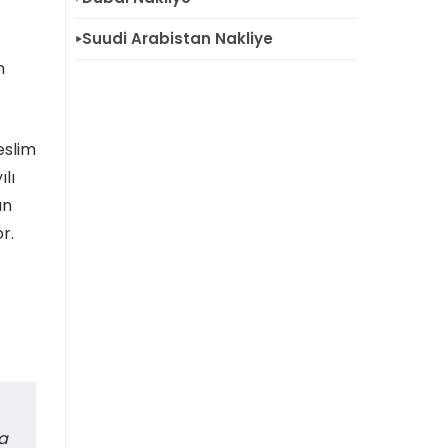
Suudi Arabistan Nakliye
n
eslim
ılı
ın
r.
ya