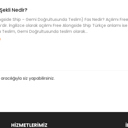
Şekli Nedir?
ngside Ship – Gemi Doğrultusunda Teslim) Fas Nedir? Açılımı Fre
’dir. İngilizce olarak açılımı Free Alongside Ship Türkçe anlamı ise
Teslim, Gemi Doğrultusunda teslim olarak...
u
cılığıyla siz yapabilirsiniz.
HİZMETLERİMİZ
İ