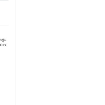
doğu
lanı