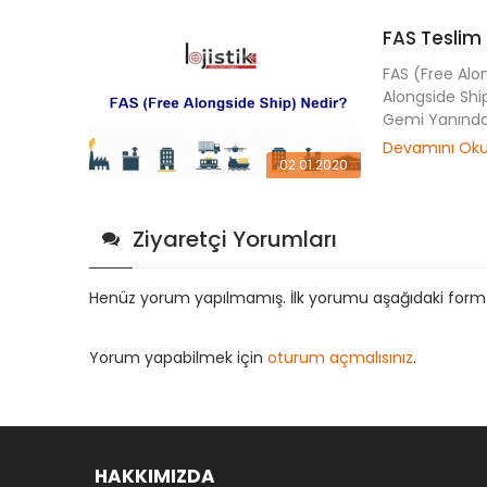
FAS Teslim 
FAS (Free Alo
Alongside Ship
Gemi Yanında 
Devamını Ok
02.01.2020
Ziyaretçi Yorumları
Henüz yorum yapılmamış. İlk yorumu aşağıdaki form ara
Yorum yapabilmek için
oturum açmalısınız
.
HAKKIMIZDA