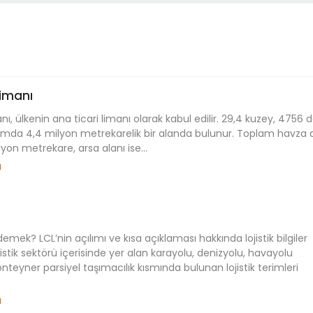
imanı
ı, ülkenin ana ticari limanı olarak kabul edilir. 29,4 kuzey, 4756 
mda 4,4 milyon metrekarelik bir alanda bulunur. Toplam havza a
lyon metrekare, arsa alanı ise...
u
demek? LCL’nin açılımı ve kısa açıklaması hakkında lojistik bilgiler
istik sektörü içerisinde yer alan karayolu, denizyolu, havayolu
onteyner parsiyel taşımacılık kısmında bulunan lojistik terimleri
u