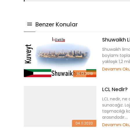
Benzer Konular
Shuwaikh L
Shuwaikh liman
boylamı topla
yaklaşık 1,2 mi
Devamını Ok
14.12.2019
LCL Nedir?
LCL nedir, ne 
sunacağız. Loj
taşımacılığı k
arasındadır....
04.11.2020
Devamını Ok