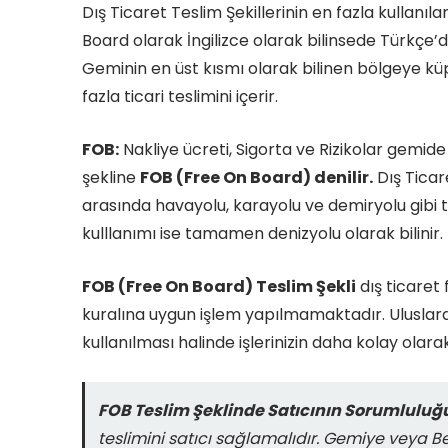
Dış Ticaret Teslim Şekillerinin en fazla kullanıla
Board olarak İngilizce olarak bilinsede Türkçe’
Geminin en üst kısmı olarak bilinen bölgeye küp
fazla ticari teslimini içerir.
FOB:
Nakliye ücreti, Sigorta ve Rizikolar gemide
şekline
FOB (Free On Board) denilir.
Dış Ticare
arasında havayolu, karayolu ve demiryolu gibi 
kulllanımı ise tamamen denizyolu olarak bilinir
FOB (Free On Board) Teslim Şekli
dış ticaret 
kuralına uygun işlem yapılmamaktadır. Uluslara
kullanılması halinde işlerinizin daha kolay olarak i
FOB Teslim Şeklinde Satıcının Sorumluluğ
teslimini satıcı sağlamalıdır. Gemiye veya B