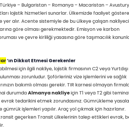
Türkiye – Bulgaristan – Romanya – Macaristan – Avustur
arı lojistik hizmetleri sunarlar. Ülkemizde faaliyet göster
de yer alır. Acente sistemiyle de bu ülkeye çalışan nakliyeci
tlarına göre olması gerekmektedir. Emisyon ve karbon
ruması ve çevre kirliliği yasasına göre taşımacılık kanunl
lar
‘ın Dikkat Etmesi Gerekenler
mesi için ilgili nakliye, lojistik firmasının C2 veya Yurtdışı
lunması zorunludur. Şoförleriniz vize işlemlerini ve sağlık
rınızın bakımlı olması gerekir. TIR karnesi olmayan firmal
snai durumda
Almanya nakliye
için T1 veya T2 gibi teminat
 tüm evrak tedarikini etmek zorundasınız. Gümrükleme yasal
gümrük işlemleri yapılır. Araç yol çıkmak için hazırlanır.
transit geçerken Transit ülkelerinin talep ettikleri evrak, 
r.