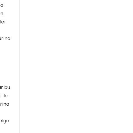
ya –
en
ler
arına
ar bu
 ile
arına
belge