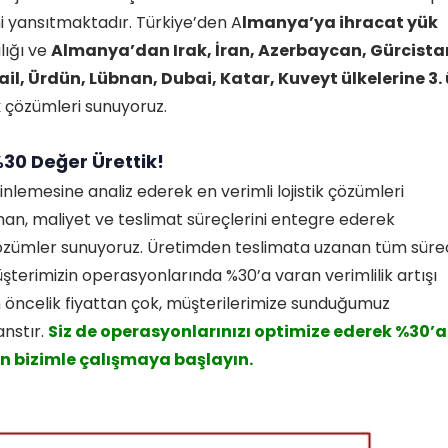
ini yansıtmaktadır. Türkiye’den A
lmanya’ya ihracat yük
lığı ve
Almanya’dan Irak, İran, Azerbaycan, Gürcista
l, Ürdün, Lübnan, Dubai, Katar, Kuveyt ülkelerine 3. 
k
çözümleri sunuyoruz.
30 Değer Ürettik!
erinlemesine analiz ederek en verimli lojistik çözümleri
aman, maliyet ve teslimat süreçlerini entegre ederek
çözümler sunuyoruz. Üretimden teslimata uzanan tüm süre
erimizin operasyonlarında %30’a varan verimlilik artışı
n öncelik fiyattan çok, müşterilerimize sunduğumuz
anstır.
Siz de operasyonlarınızı optimize ederek %30’a
en bizimle çalışmaya başlayın.