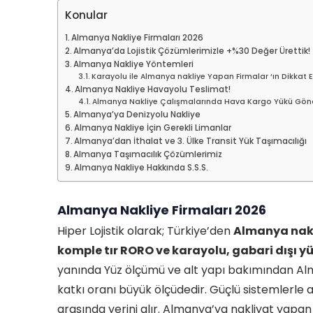
Konular
Almanya Nakliye Firmaları 2026
Almanya’da Lojistik Çözümlerimizle +%30 Değer Ürettik!
Almanya Nakliye Yöntemleri
Karayolu ile Almanya nakliye Yapan Firmalar ‘ın Dikkat 
Almanya Nakliye Havayolu Teslimat!
Almanya Nakliye Çalışmalarında Hava Kargo Yükü Gönd
Almanya’ya Denizyolu Nakliye
Almanya Nakliye İçin Gerekli Limanlar
Almanya’dan İthalat ve 3. Ülke Transit Yük Taşımacılığı
Almanya Taşımacılık Çözümlerimiz
Almanya Nakliye Hakkında S.S.S.
Almanya Nakliye Firmaları 2026
Hiper Lojistik olarak; Türkiye’den
Almanya nak
komple tır RORO ve karayolu, gabari dışı yü
yanında Yüz ölçümü ve alt yapı bakımından Alman
katkı oranı büyük ölçüdedir. Güçlü sistemlerle al
arasında yerini alır. Almanya’ya nakliyat yapan l