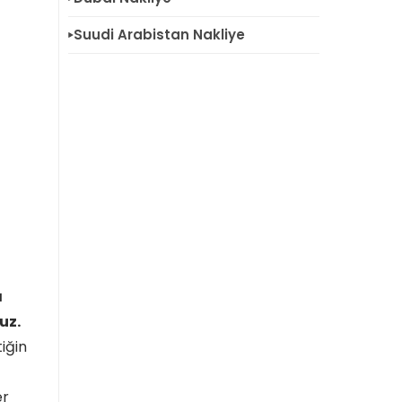
Suudi Arabistan Nakliye
a
uz.
iğin
er