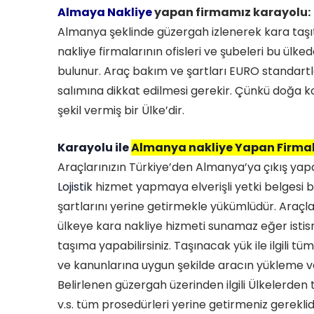
Almaya Nakliye
yapan firmamız karayolu:
Almanya şeklinde güzergah izlenerek kara taşıtl
nakliye firmalarının ofisleri ve şubeleri bu ülke
bulunur. Araç bakım ve şartları EURO standar
salımına dikkat edilmesi gerekir. Çünkü doğa ko
şekil vermiş bir Ülke’dir.
Karayolu ile
Almanya nakliye Yapan Firma
Araçlarınızın Türkiye’den Almanya’ya çıkış yapabil
Lojistik
hizmet yapmaya elverişli yetki belgesi bu
şartlarını yerine getirmekle yükümlüdür. Araçla
ülkeye kara nakliye hizmeti sunamaz eğer isti
taşıma yapabilirsiniz. Taşınacak yük ile ilgili
ve kanunlarına uygun şekilde aracın yükleme ve 
Belirlenen güzergah üzerinden ilgili Ülkelerden 
v.s. tüm prosedürleri yerine getirmeniz gereklidi