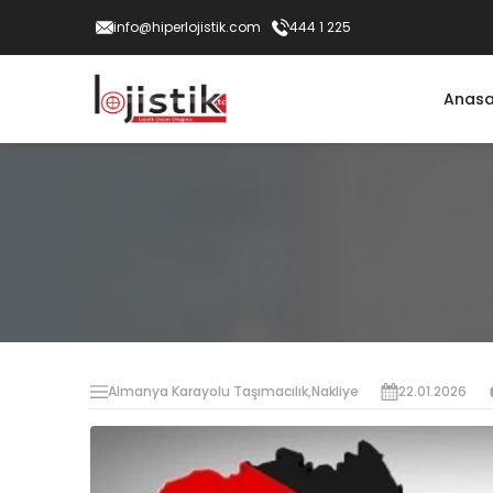
info@hiperlojistik.com
444 1 225
Anasa
Almanya Karayolu Taşımacılık
,
Nakliye
22.01.2026