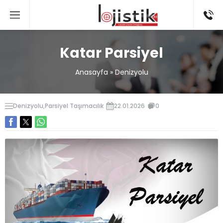
Katar Parsiyel
Anasayfa
»
Denizyolu
Denizyolu
,
Parsiyel Taşımacılık
22.01.2026
0