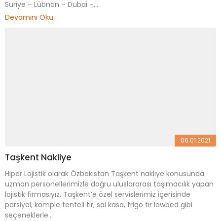
Suriye – Lübnan – Dubai –...
Devamını Oku
06.01.2021
Taşkent Nakliye
Hiper Lojistik olarak Özbekistan Taşkent nakliye konusunda
uzman personellerimizle doğru uluslararası taşımacılık yapan
lojistik firmasıyız. Taşkent’e özel servislerimiz içerisinde
parsiyel, komple tenteli tır, sal kasa, frigo tır lowbed gibi
seçeneklerle...