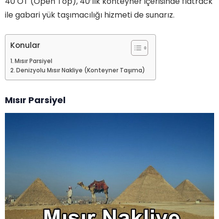
40 OT (Open Top), 40’lık konteyner içerisinde flatrack
ile gabari yük taşımacılığı hizmeti de sunarız.
Konular
Mısır Parsiyel
Denizyolu Mısır Nakliye (Konteyner Taşıma)
Mısır Parsiyel