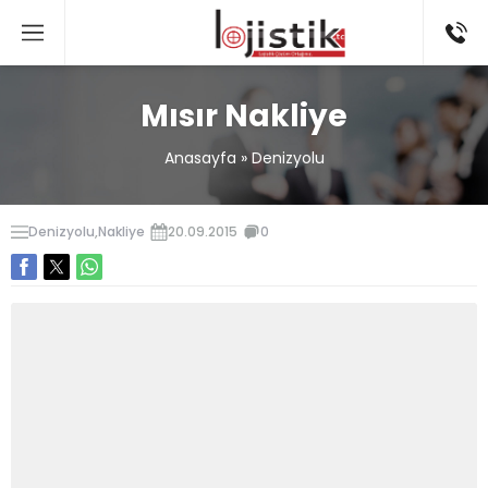
Mısır Nakliye
Anasayfa
»
Denizyolu
Denizyolu
,
Nakliye
20.09.2015
0