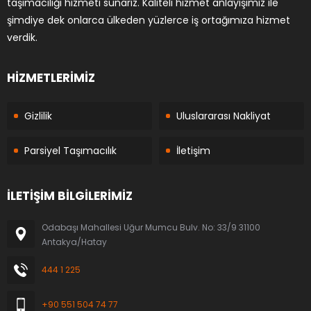
taşımacılığı hizmeti sunarız. Kaliteli hizmet anlayışımız ile
şimdiye dek onlarca ülkeden yüzlerce iş ortağımıza hizmet
verdik.
HİZMETLERİMİZ
Gizlilik
Uluslararası Nakliyat
Parsiyel Taşımacılık
İletişim
İLETİŞİM BİLGİLERİMİZ
Odabaşı Mahallesi Uğur Mumcu Bulv. No: 33/9 31100
Antakya/Hatay
444 1 225
+90 551 504 74 77