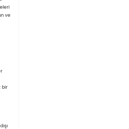
eleri
un ve
er
 bir
dışı