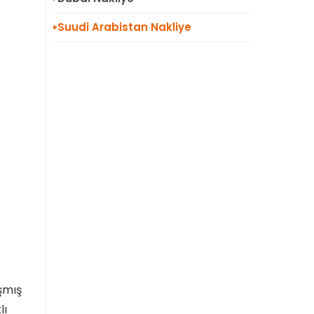
Suudi Arabistan Nakliye
şmış
lı