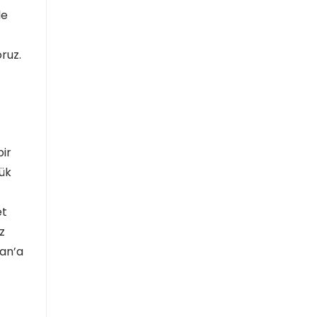
le
oruz.
bir
yük
et
z
tan’a