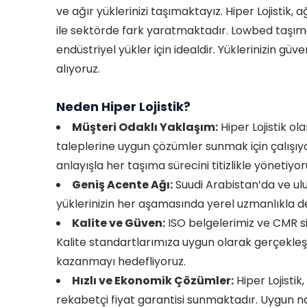
ve ağır yüklerinizi taşımaktayız. Hiper Lojistik,
ile sektörde fark yaratmaktadır. Lowbed taşımac
endüstriyel yükler için idealdir. Yüklerinizin gü
alıyoruz.
Neden Hiper Lojistik?
Müşteri Odaklı Yaklaşım:
Hiper Lojistik ol
taleplerine uygun çözümler sunmak için çalışıy
anlayışla her taşıma sürecini titizlikle yönetiyor
Geniş Acente Ağı:
Suudi Arabistan’da ve ulu
yüklerinizin her aşamasında yerel uzmanlıkla de
Kalite ve Güven:
ISO belgelerimiz ve CMR sig
Kalite standartlarımıza uygun olarak gerçekleşti
kazanmayı hedefliyoruz.
Hızlı ve Ekonomik Çözümler:
Hiper Lojistik
rekabetçi fiyat garantisi sunmaktadır. Uygun navl