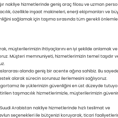
 ağır nakliye hizmetlerinde geniş araç filosu ve uzman perso
ılık, özellikle inşaat makineleri, enerji ekipmanları ve bü
venliğini sağlamak için taşıma sırasında tüm gerekli önlemle
arak, müşterilerimizin ihtiyaçlarını en iyi şekilde anlamak ve
oruz. Müşteri memnuniyeti, hizmetlerimizin temel taşıdır v
uz.
slararası alanda geniş bir acente ağına sahibiz. Bu sayede
stek alarak sürecin sorunsuz ilerlemesini sağlıyoruz.
ortamız ile yüklerinizin güvenliğini en üst düzeyde tutuyo
rilen taşımacılık hizmetlerimizle, müşterilerimizin güveni
, Suudi Arabistan nakliye hizmetlerinde hızlı teslimat ve
un seçenekleri ile bütçenizi koruyarak, ticari faaliyetlerin