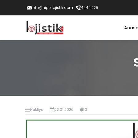
info@hiperlojistik.com
444 1 225
Anasa
Nakliye
22.01.2026
0