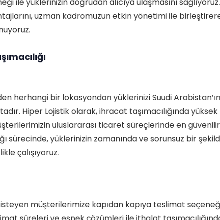
ği ile yüklerinizin doğrudan alıcıya ulaşmasını sağlıyoruz.
tajlarını, uzman kadromuzun etkin yönetimi ile birleştirer
unuyoruz.
şımacılığı
den herhangi bir lokasyondan yüklerinizi Suudi Arabistan’ı
adır. Hiper Lojistik olarak, ihracat taşımacılığında yüksek
erilerimizin uluslararası ticaret süreçlerinde en güvenilir
ğı sürecinde, yüklerinizin zamanında ve sorunsuz bir şekil
ikle çalışıyoruz.
 isteyen müşterilerimize kapıdan kapıya teslimat seçeneğ
slimat süreleri ve esnek çözümleri ile ithalat taşımacılığınd