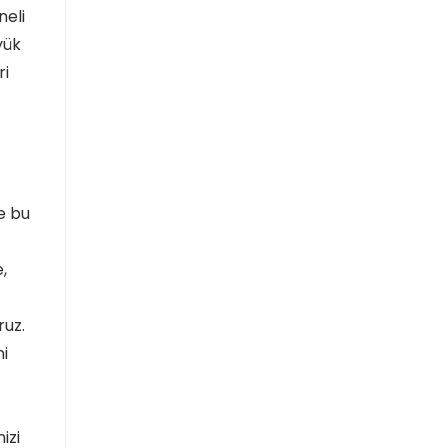
neli
yük
ri
e bu
,
ruz.
ni
izi