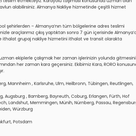
izi teslim etmekteyiz. Karayolu taşıması konusunda uzman olan
vlun alabilirsiniz. Almanya Nakliye hizmetinde çeşitli hizmet
opol şehirlerden – Almanya’nın tüm bölgelerine adres teslimi
rimizle araçlarımız çıkış yaptıktan sonra 7 gün içerisinde Almanya’
ithalat grupaj nakliye hizmetini ithalat ve transit olarakta
uzman ekiplerle çalışmak her zaman işlerinizin yolunda gitmesini
ımından her zaman kara geçersiniz. Ekibimiz Kara, RORO konusu
ır.
erg, Mannheim , Karlsruhe, Ulm, Heilbronn, Tübingen, Reutlingen,
 Augsburg , Bamberg, Bayreuth, Coburg, Erlangen, Fürth, Hof
ech, Landshut, Memmingen, Münih, Nürnberg, Passau, Regensbur
eiden, Würzburg
nkfurt, Potsdam