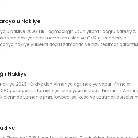
u
rayolu Nakliye
lu Nakliye 2026 TIR Taşımacılığın uzun yıllardır doğru adresiyiz.
ya kara nakliyesinde marka isim olan ve CMR güvencesiyle
manya nakliye yüklerini doğru zamanda ve hızlı teslimat garantisi.
u
ır Nakliye
Nakliye 2026 Türkiye’den Almanya ağır nakliye yapan firmalar
RORO güzergah sistemiyle çalışma yapmaktadır. Firmamız Alman
lık alanında uzmanlaşmış, lowbed, sal kasa ve uzatmalı dorselerim
u
akliye
e Firmaları 2026 Hiper Lojistik olarak; Türkiye’den Almanya nakli