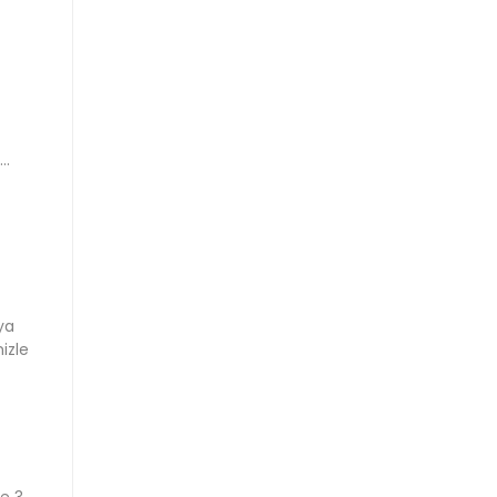
..
ya
izle
ye 3