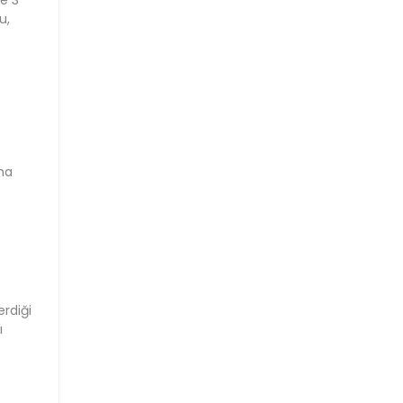
u,
ına
erdiği
ı