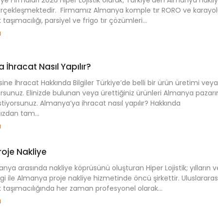
erçekleşmektedir. Firmamız Almanya komple tır RORO ve karayol
 taşımacılığı, parsiyel ve frigo tır çözümleri...
u
İhracat Nasıl Yapılır?
ne İhracat Hakkında Bilgiler Türkiye’de belli bir ürün üretimi veya
orsunuz. Elinizde bulunan veya ürettiğiniz ürünleri Almanya pazar
stiyorsunuz. Almanya’ya ihracat nasıl yapılır? Hakkında
ızdan tam...
u
oje Nakliye
nya arasında nakliye köprüsünü oluşturan Hiper Lojistik; yılların v
gi ile Almanya proje nakliye hizmetinde öncü şirkettir. Uluslararas
k taşımacılığında her zaman profesyonel olarak...
u