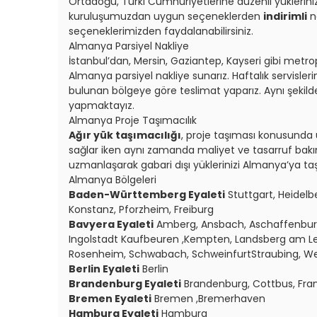
Ortadoğu, Türki Cumhuriyetlerine düzenli yüklerin
kuruluşumuzdan uygun seçeneklerden
indirimli
na
seçeneklerimizden faydalanabilirsiniz.
Almanya Parsiyel Nakliye
İstanbul’dan, Mersin, Gaziantep, Kayseri gibi metr
Almanya parsiyel nakliye sunarız. Haftalık servisle
bulunan bölgeye göre teslimat yaparız. Aynı şekilde 
yapmaktayız.
Almanya Proje Taşımacılık
Ağır yük taşımacılığı
, proje taşıması konusunda 
sağlar iken aynı zamanda maliyet ve tasarruf bak
uzmanlaşarak gabari dışı yüklerinizi Almanya’ya taş
Almanya Bölgeleri
Baden-Württemberg Eyaleti
Stuttgart, Heidelb
Konstanz, Pforzheim, Freiburg
Bavyera Eyaleti
Amberg, Ansbach, Aschaffenburg,
Ingolstadt Kaufbeuren ,Kempten, Landsberg am L
Rosenheim, Schwabach, SchweinfurtStraubing, W
Berlin Eyaleti
Berlin
Brandenburg Eyaleti
Brandenburg, Cottbus, Fra
Bremen Eyaleti
Bremen ,Bremerhaven
Hamburg Eyaleti
Hamburg