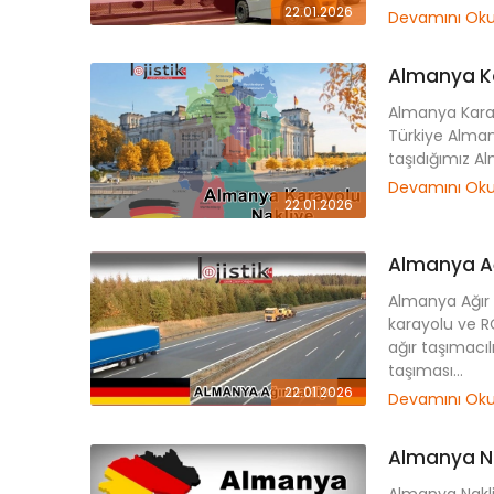
22.01.2026
Devamını Ok
Almanya Ka
Almanya Karayo
Türkiye Alman
taşıdığımız Al
Devamını Ok
22.01.2026
Almanya Ağ
Almanya Ağır 
karayolu ve 
ağır taşımacı
taşıması...
22.01.2026
Devamını Ok
Almanya N
Almanya Nakliy