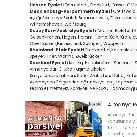
Hessen Eyaleti
Darmstadt, Frankfurt, Kassel, Of
Mecklenburg-Vorpommern Eyaleti
Greifswald,
Aşağı Saksonya Eyaleti Braunschweig, Delmenhorst
Wilhelmshaven, Wolfsburg
Kuzey Ren-Vestfalya Eyaleti
Aachen Bielefeld 
Gelsenkirchen, Hagen, Hamm, Herne, Köln, Krefel
Oberhausen,Remscheid, Solingen, Wuppertal
Rheinland-Pfalz Eyaleti
Frankenthal,Kaiserslaute
Speyer, Trier, Worms, Zweibrücken
Saarland Eyaleti
Merzig, Neunkirchen, Saarlouis,
Almanya’dan 3. Ülke Taşıma Ülkeleri
Suriye, Ürdün, Lübnan, Suudi Arabistan, Dubai, Katar
Azerbaycan Bölgelerine ağır nakliye, proj taşımacılığı,
teslim etmekteyiz. Karayolu ve RORO Taşımacılığ
Almanya Pa
Almanya Parsiy
konusunda yıll
transit kara
sürekli güncel