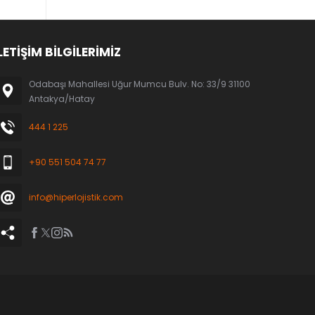
LETİŞİM BİLGİLERİMİZ
Odabaşı Mahallesi Uğur Mumcu Bulv. No: 33/9 31100
Antakya/Hatay
444 1 225
+90 551 504 74 77
info@hiperlojistik.com