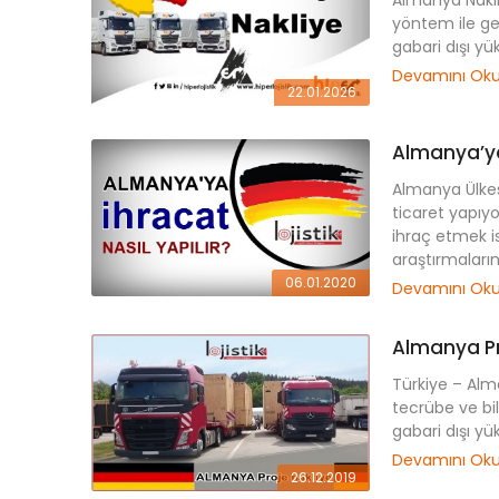
yöntem ile g
gabari dışı yük
Devamını Ok
22.01.2026
Almanya’ya 
Almanya Ülkesi
ticaret yapıy
ihraç etmek i
araştırmaların
06.01.2020
Devamını Ok
Almanya Pr
Türkiye – Alma
tecrübe ve bil
gabari dışı yü
Devamını Ok
26.12.2019