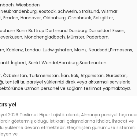
fenbach, Wiesbaden
 Neubrandenburg, Rostock, Schwerin, Stralsund, Wismar
, Emden, Hannover, Oldenburg, Osnabrück, Salzgitter,
Bochum Bonn Bottrop Dortmund Duisburg Düsseldorf Essen,
dLeverkusen, Mönchengladbach, Münster, Paderborn,
rn, Koblenz, Landau, Ludwigshafen, Mainz, Neudsadt,Pirmasens,
 Sankt İngbert, Sankt Wendel,Homburg,Saarbrücken
, Özbekistan, Türkmenistan, İran, Irak, Afganistan, Gürcistan,
 tenteli tır, parsiyel yüklerinizi direk veya aktarmalı servislerle
ı sektöründe uzman personel ve sağlam teslimat yapmaktayız.
rsiyel
el 2026 Teslimat Hiper Lojistik olarak; Almanya parsiyel taşımacıl
ardır göstermiş olduğu istikrarlı çalışmalarına ithalat, ihracat ve
yolu yükleme devam etmektedir. Geçmişten günümüze sistemini
leyen ve...