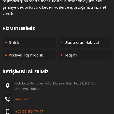
taşımacılığı hizmeti sunarız. Kaliteli hizmet anlayışımız ile
şimdiye dek onlarca ülkeden yüzlerce iş ortağımıza hizmet
verdik.
HİZMETLERİMİZ
Gizlilik
Uluslararası Nakliyat
Parsiyel Taşımacılık
İletişim
İLETİŞİM BİLGİLERİMİZ
Odabaşı Mahallesi Uğur Mumcu Bulv. No: 33/9 31100
Antakya/Hatay
444 1 225
+90 551 504 74 77