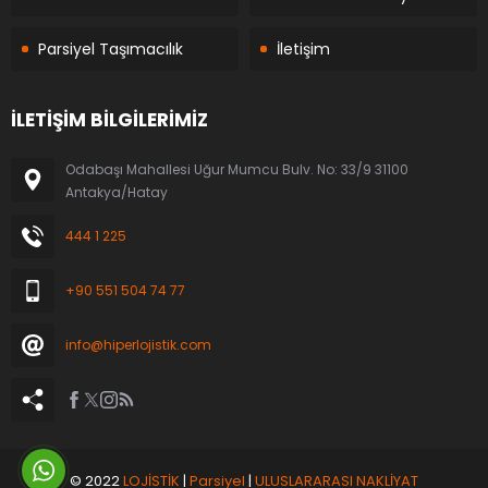
Parsiyel Taşımacılık
İletişim
İLETİŞİM BİLGİLERİMİZ
Odabaşı Mahallesi Uğur Mumcu Bulv. No: 33/9 31100
Antakya/Hatay
444 1 225
+90 551 504 74 77
info@hiperlojistik.com
© 2022
LOJİSTİK
|
Parsiyel
|
ULUSLARARASI NAKLİYAT