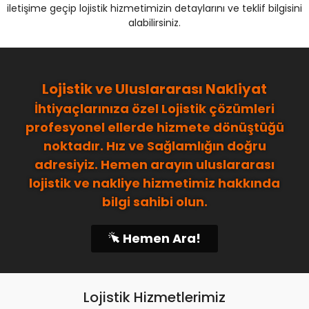
iletişime geçip lojistik hizmetimizin detaylarını ve teklif bilgisini
alabilirsiniz.
Lojistik ve Uluslararası Nakliyat
İhtiyaçlarınıza özel Lojistik çözümleri
profesyonel ellerde hizmete dönüştüğü
noktadır. Hız ve Sağlamlığın doğru
adresiyiz. Hemen arayın uluslararası
lojistik ve nakliye hizmetimiz hakkında
bilgi sahibi olun.
Hemen Ara!
Lojistik Hizmetlerimiz